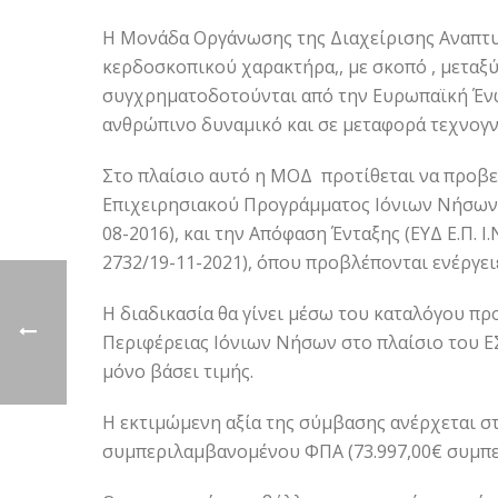
Η Μονάδα Οργάνωσης της Διαχείρισης Αναπτυ
κερδοσκοπικού χαρακτήρα,, με σκοπό , μεταξ
συγχρηματοδοτούνται από την Ευρωπαϊκή Ένω
ανθρώπινο δυναμικό και σε μεταφορά τεχνογνω
Στο πλαίσιο αυτό η ΜΟΔ προτίθεται να προβ
Επιχειρησιακού Προγράμματος Ιόνιων Νήσων»(C
08-2016), και την Απόφαση Ένταξης (ΕΥΔ Ε.Π. Ι
2732/19-11-2021), όπου προβλέπονται ενέργε
Η διαδικασία θα γίνει μέσω του καταλόγου π
Περιφέρειας Ιόνιων Νήσων στο πλαίσιο του 
μόνο βάσει τιμής.
Η εκτιμώμενη αξία της σύμβασης ανέρχεται στ
συμπεριλαμβανομένου ΦΠΑ (73.997,00€ συμπ