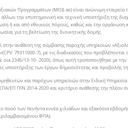
ξιακών Προγραμμάτων (ΜΟΔ αε) είναι ανώνυμη εταιρεία 
ύ άλλων την επιστημονική και τεχνική υποστήριξη της δι
ση ή και από εθνικούς πόρους, καθώς και την οργάνωση 
σίας για τη βελτίωση της διοικητικής δομής.
εί στην ανάθεση της σύμβασης παροχής υπηρεσιών «Αξιολ
PV: 79311000-7), με τις διαδικασίες που προβλέπονται στ
.Ν. οικ.2345/13-10- 2020), όπως αυτή τροποποιήθηκε με τη
ιες υποστήριξης των έργων δημοσιότητας και προβολής τη
ρομηθευτών και παρόχων υπηρεσιών στην Ειδική Υπηρεσί
ΕΣΠΑ/ΕΠ ΠΙΝ 2014-2020 και κριτήριο ανάθεσης την πλέον
ο ποσό των πενήντα εννέα χιλιάδων και εξακόσια εβδομήν
εριλαμβανομένου ΦΠΑ).