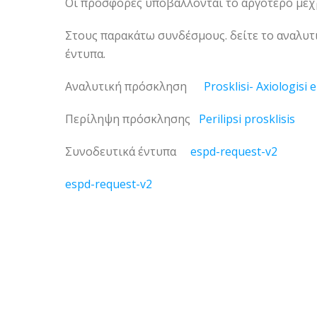
Οι προσφορές υποβάλλονται το αργότερο μέχρι
Στους παρακάτω συνδέσμους. δείτε το αναλυτ
έντυπα.
Αναλυτική πρόσκληση
Prosklisi- Axiologis
Περίληψη πρόσκλησης
Perilipsi prosklisis
Συνοδευτικά έντυπα
espd-request-v2
espd-request-v2