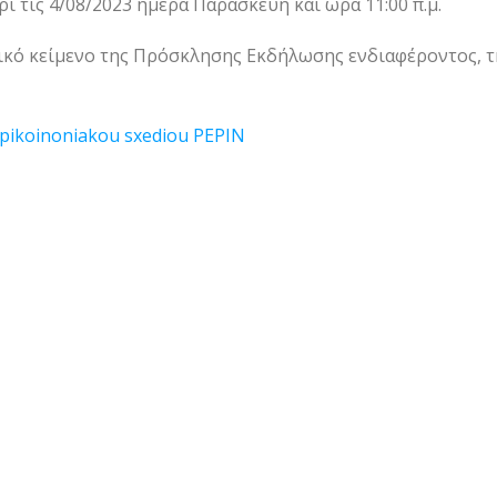
 τις 4/08/2023 ημέρα Παρασκευή και ώρα 11:00 π.μ.
ικό κείμενο της Πρόσκλησης Εκδήλωσης ενδιαφέροντος, τ
i epikoinoniakou sxediou PEPIN