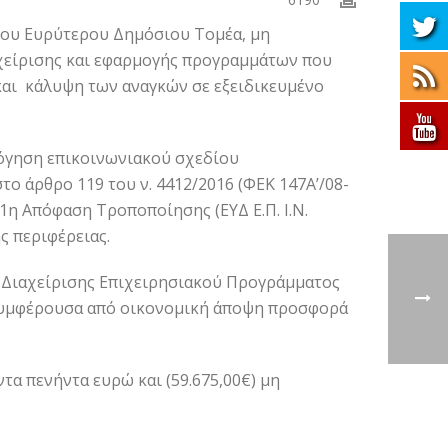
του Ευρύτερου Δημόσιου Τομέα, μη
αχείρισης και εφαρμογής προγραμμάτων που
και κάλυψη των αναγκών σε εξειδικευμένο
όγηση επικοινωνιακού σχεδίου
ο άρθρο 119 του ν. 4412/2016 (ΦΕΚ 147Α’/08-
ν 1η Απόφαση Τροποποίησης (ΕΥΔ Ε.Π. Ι.Ν.
ς περιφέρειας.
α Διαχείρισης Επιχειρησιακού Προγράμματος
 συμφέρουσα από οικονομική άποψη προσφορά
τα πενήντα ευρώ και (59.675,00€) μη